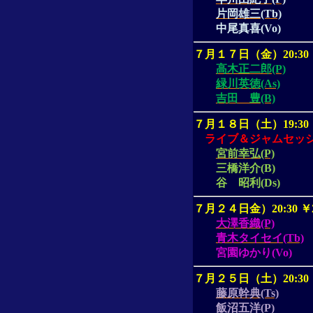
片岡雄三(Tb)
中尾真喜
(Vo)
７月１７日（金）
20:30
高木正二郎(P)
緑川英徳(As)
吉田 豊(B)
７月１８日（土）
19:30
ライブ＆ジャムセッ
宮前幸弘(P)
三橋洋介
(B)
谷 昭利
(Ds)
７月２４日金）
20:30
￥
大澤香織(P)
青木タイセイ(Tb)
宮園ゆかり
(Vo)
７月２５日（土）
20:30
藤原幹典(Ts)
飯沼五洋
(P)