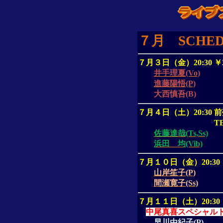
７月
SCHE
７月３日（金）
20:30
￥
井手理夏(Vo)
進藤陽悟(P)
大西慎吾
(B)
７月４日（土）
20:30
前
T
佐藤達哉(Ts,Ss)
浜田 均(Vib)
７月１０日（金）
20:30
山岸笙子(P)
間瀬寛子(Ss)
７月１１日（土）
20:30
中尾真喜スペシャル
早川由紀子(P)