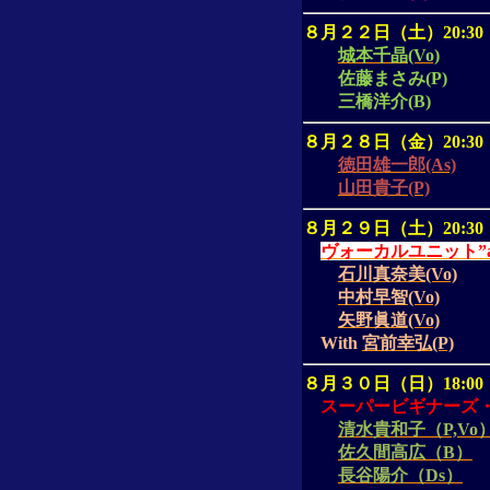
８月２２日（土）
20:30
城本千晶(Vo)
佐藤まさみ
(P)
三橋洋介
(B)
８月２８日（金）
20:30
徳田雄一郎(As)
山田貴子(P)
８月２９日（土）
20:30
ヴォーカルユニット”a
石川真奈美(Vo)
中村早智(Vo)
矢野眞道(Vo)
With
宮前幸弘(P)
８月３０日（日）
18:00
スーパービギナーズ
清水貴和子（P,Vo
佐久間高広（B）
長谷陽介（Ds）