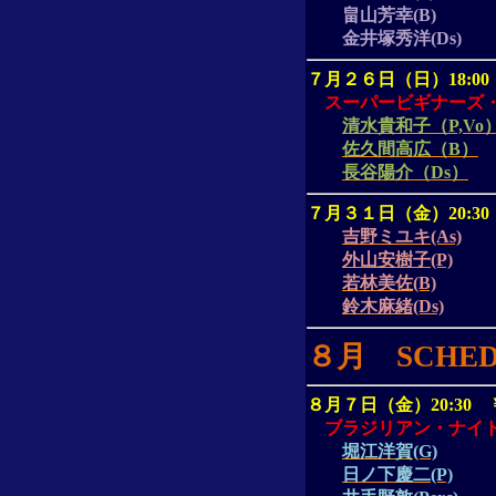
畠山芳幸
(B)
金井塚秀洋
(Ds)
７月２６日（日）
18:00
スーパービギナーズ
清水貴和子（P,Vo
佐久間高広（B）
長谷陽介（Ds）
７月３１日（金）
20:30
吉野ミユキ(As)
外山安樹子(P)
若林美佐(B)
鈴木麻緒(Ds)
８月
SCHE
８月７日（金）
20:30
ブラジリアン・ナイ
堀江洋賀(G)
日ノ下慶二(P)