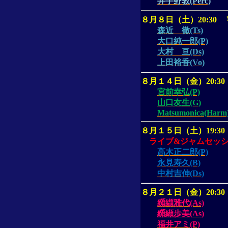
井手野敦(Perc)
８月８日（土）
20:30
森近 徹(Ts)
大口純一郎(P)
大村 亘(Ds)
上田裕香(Vo)
８月１４日（金）
20:30
宮前幸弘(P)
山口友生(G)
Matsumonica(Harm
８月１５日（土）
19:30
ライブ
&
ジャムセッ
高木正二郎(P)
永見寿久(B)
中村吉伸(Ds)
８月２１日（金）
20:30
纐纈雅代(As)
纐纈歩美(As)
福井アミ(P)