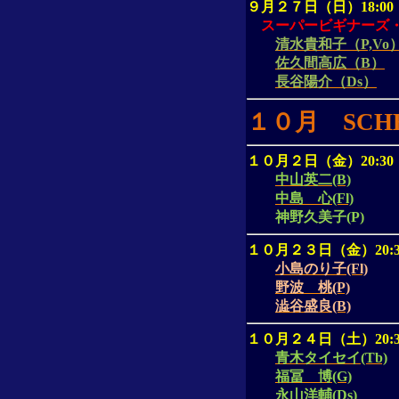
９月２７日（日）
18:00
スーパービギナーズ
清水貴和子（P,Vo
佐久間高広（B）
長谷陽介（Ds）
１０月
SCH
１０月２日（金）
20:30
中山英二(B)
中島 心(Fl)
神野久美子
(P)
１０月２３日（金）
20:
小島のり子(Fl)
野波 桃(P)
澁谷盛良(B)
１０月２４日（土）
20:
青木タイセイ(Tb)
福冨 博(G)
永山洋輔(Ds)