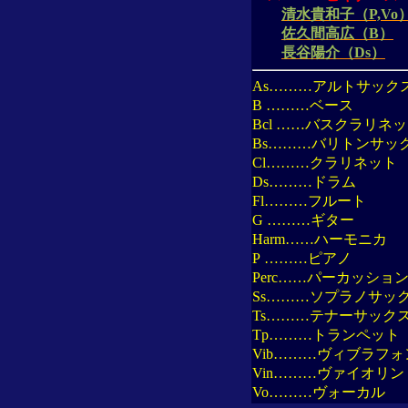
清水貴和子（P,Vo
佐久間高広（B）
長谷陽介（Ds）
As
………アルトサック
B
………ベース
Bcl
……バスクラリネッ
Bs
………バリトンサッ
Cl
………クラリネット
Ds
………ドラム
Fl
………フルート
G
………ギター
Harm
……ハーモニカ
P
………ピアノ
Perc
……パーカッショ
Ss
………ソプラノサッ
Ts
………テナーサック
Tp
………トランペット
Vib
………ヴィブラフォ
Vin
………ヴァイオリン
Vo
………ヴォーカル