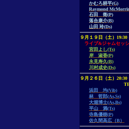
かむろ耕平(G)
Raymond McMorrin
石田 衛(P)
落合康介(B)
山田
玲(Ds)
９月１９日（土）
19:30
ライブ
&
ジャムセッ
宮田よし(Ts)
岸 淑香(P)
永見寿久(B)
川村成史(Ds)
９月２６日（土）
20:30
T
浜田 均(Vib)
林 哲郎(As,Ss)
大堀博士(As,Bs)
平山 満(Ts)
寺島優樹(P)
佐久間高広（B）