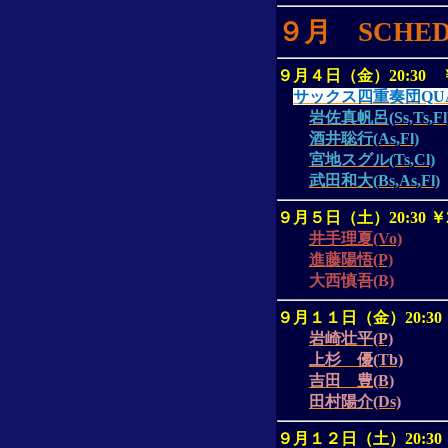
９月
SCHE
９月４日（金）
20:30
サックス四重奏団QU
岩佐真帆呂(Ss,Ts,Fl
酒井聡行(As,Fl)
宮地スグル(Ts,Cl)
武田和大(Bs,As,Fl)
９月５日（土）
20:30
￥
井手理夏(Vo)
進藤陽悟(P)
大西慎吾
(B)
９月１１日（金）
20:30
岩崎壮平(P)
上杉 優(Tb)
吉田 豊(B)
田村陽介(Ds)
９月１２日（土）
20:30