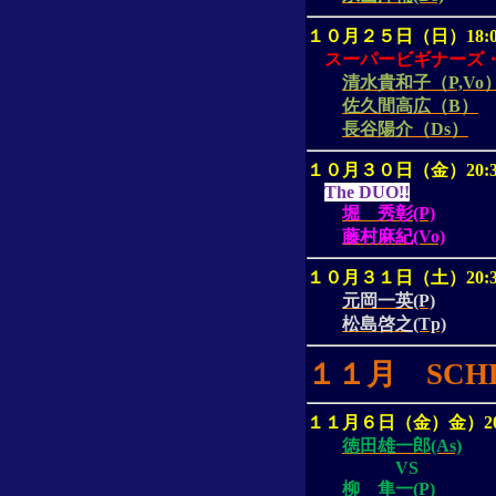
１０月２５日（日）
18:
スーパービギナーズ
清水貴和子（P,Vo
佐久間高広（B）
長谷陽介（Ds）
１０月３０日（金）
20:
The DUO!!
堀 秀彰(P)
藤村麻紀(Vo)
１０月３１日（土）
20:
元岡一英(P)
松島啓之(Tp)
１１月
SCH
１１月６日（金）金）
2
徳田雄一郎(As)
VS
柳 隼一(P)