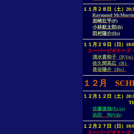
１１月２８日（土）
20:
Raymond McMorrin
岩崎壮平(P)
小林航太郎(B)
田村陽介(Ds)
１１月２９日（日）
18:
スーパービギナーズ
清水貴和子（P,Vo
佐久間高広（B）
長谷陽介（Ds）
１２月
SCH
１２月１２日（土）
20:
T
佐藤達哉(Ts,Ss)
浜田 均(Vib)
１２月２７日（日）
18:
スーパービギナーズ